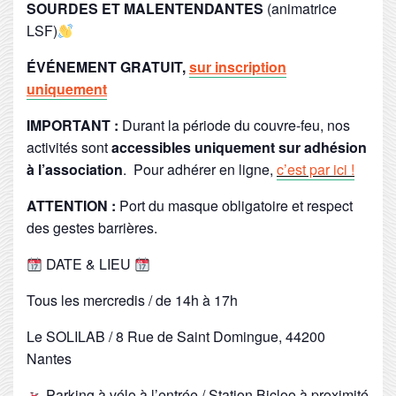
SOURDES ET MALENTENDANTES
(animatrice
LSF)
ÉVÉNEMENT GRATUIT,
sur inscription
uniquement
IMPORTANT :
Durant la période du couvre-feu, nos
activités sont
accessibles uniquement sur adhésion
à l’association
. Pour adhérer en ligne,
c’est par ici !
ATTENTION :
Port du masque obligatoire et respect
des gestes barrières.
DATE & LIEU
Tous les mercredis / de 14h à 17h
Le SOLILAB / 8 Rue de Saint Domingue, 44200
Nantes
Parking à vélo à l’entrée / Station Bicloo à proximité