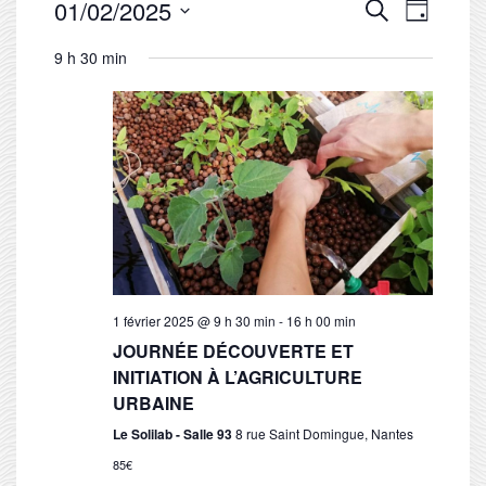
NAVIG
RECHERC
01/02/2025
Recherche
Jour
DE
ET
Sélectionnez
VUES
NAVIGATIO
9 h 30 min
une
ÉVÈN
DE
date.
VUES
ÉVÈNEME
1 février 2025 @ 9 h 30 min
-
16 h 00 min
JOURNÉE DÉCOUVERTE ET
INITIATION À L’AGRICULTURE
URBAINE
Le Solilab - Salle 93
8 rue Saint Domingue, Nantes
85€