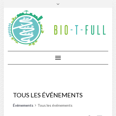
Skip
Toggle
to
header
content
Toggle
Navigation
TOUS LES ÉVÉNEMENTS
Évènements
Tous les événements