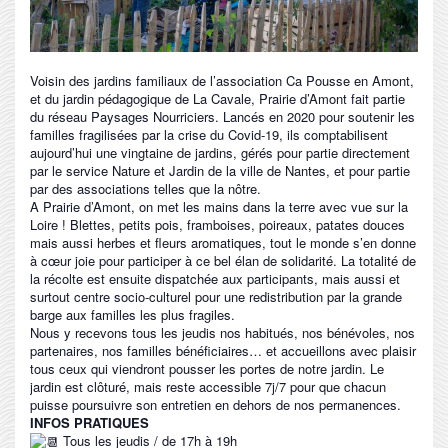
Voisin des jardins familiaux de l’association Ca Pousse en Amont,
et du jardin pédagogique de La Cavale, Prairie d’Amont fait partie
du réseau Paysages Nourriciers. Lancés en 2020 pour soutenir les
familles fragilisées par la crise du Covid-19, ils comptabilisent
aujourd’hui une vingtaine de jardins, gérés pour partie directement
par le service Nature et Jardin de la ville de Nantes, et pour partie
par des associations telles que la nôtre.
A Prairie d’Amont, on met les mains dans la terre avec vue sur la
Loire ! Blettes, petits pois, framboises, poireaux, patates douces
mais aussi herbes et fleurs aromatiques, tout le monde s’en donne
à cœur joie pour participer à ce bel élan de solidarité. La totalité de
la récolte est ensuite dispatchée aux participants, mais aussi et
surtout centre socio-culturel pour une redistribution par la grande
barge aux familles les plus fragiles.
Nous y recevons tous les jeudis nos habitués, nos bénévoles, nos
partenaires, nos familles bénéficiaires… et accueillons avec plaisir
tous ceux qui viendront pousser les portes de notre jardin. Le
jardin est clôturé, mais reste accessible 7j/7 pour que chacun
puisse poursuivre son entretien en dehors de nos permanences.
INFOS PRATIQUES
Tous les jeudis / de 17h à 19h