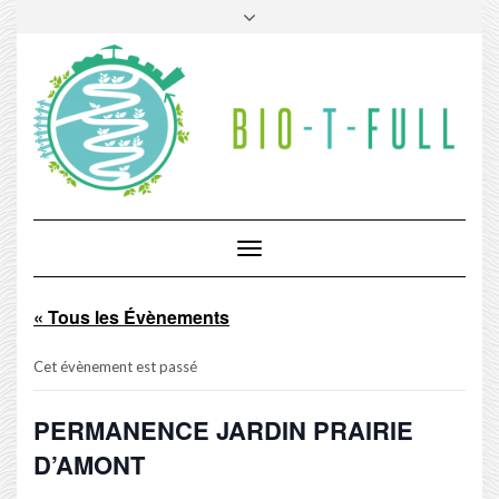
Skip
Toggle
to
header
content
Toggle
Navigation
« Tous les Évènements
Cet évènement est passé
PERMANENCE JARDIN PRAIRIE
D’AMONT