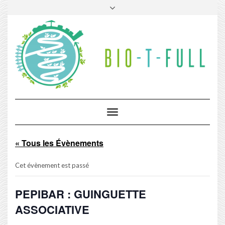
Skip
Toggle
to
header
content
Toggle
Navigation
« Tous les Évènements
Cet évènement est passé
PEPIBAR : GUINGUETTE
ASSOCIATIVE