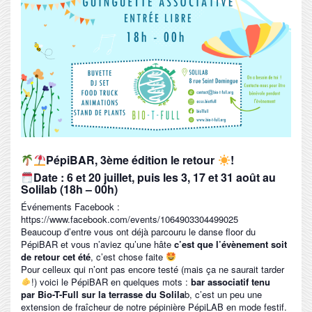
PépiBAR, 3ème édition le retour
!
Date : 6 et 20 juillet, puis les 3, 17 et 31 août au
Solilab (18h – 00h)
Événements Facebook :
https://www.facebook.com/events/1064903304499025
Beaucoup d’entre vous ont déjà parcouru le danse floor du
PépiBAR et vous n’aviez qu’une hâte
c’est que l’évènement soit
de retour cet été
, c’est chose faite
Pour celleux qui n’ont pas encore testé (mais ça ne saurait tarder
!) voici le PépiBAR en quelques mots :
bar associatif tenu
par
Bio-T-Full sur la terrasse du Solila
b, c’est un peu une
extension de fraîcheur de notre pépinière PépiLAB en mode festif.