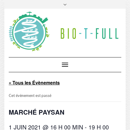
Skip
Toggle
to
header
content
Toggle
Navigation
« Tous les Évènements
Cet évènement est passé
MARCHÉ PAYSAN
1 JUIN 2021 @ 16 H 00 MIN
-
19 H 00