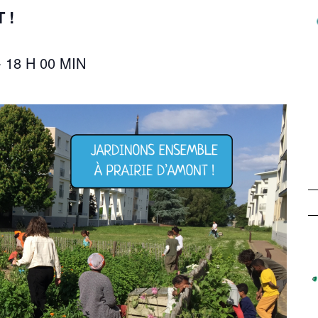
 !
-
18 H 00 MIN