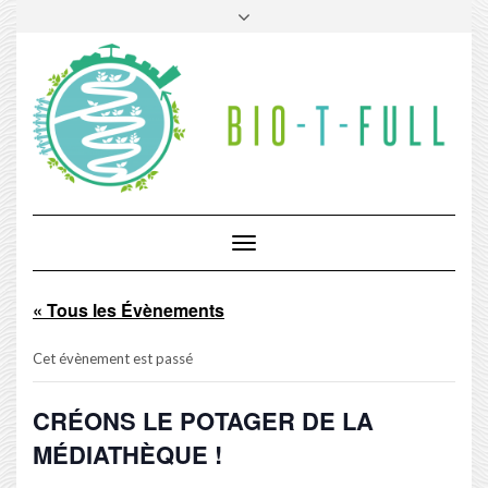
Skip
Toggle
to
header
content
Toggle
Navigation
« Tous les Évènements
Cet évènement est passé
CRÉONS LE POTAGER DE LA
MÉDIATHÈQUE !