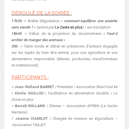
DÉROULÉ DE LA SOIRÉE
:
17h30
-> Atelier dégustation «
comment équilibrer une assiette
sans viande ?
» (animé par
Le Zeste en plus
) / sur inscription
18h45
-> Début de la projection du documentaire «
Faut-il
arrêter de manger des animaux
»
20h
-> Table ronde et débat en présences d’acteurs engagés
sur les sujets du bien être animal, pour une agriculture et une
alimentation responsable (éleveur, producteur, transformateur
et institutionnel)
PARTICIPANTS :
>
Jean-Rolland BARRET
/ Président /
Association Slow Food 44
>
Emilie GUILLOU
/ Facilitatrice en alimentation durable /
Le
Zeste en plus
>
Benoît ROLLAND
/ Eleveur –
Association APRBN (La Vache
Nantaise)
>
Jeanne CHARLOT
/ Chargée de mission en algoculture –
Association TRAJET