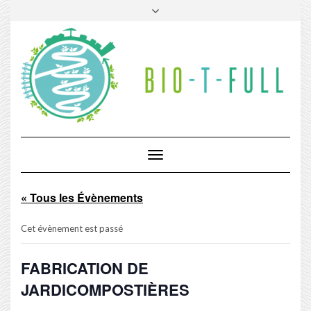
Skip
Toggle
to
header
content
Toggle
Navigation
« Tous les Évènements
Cet évènement est passé
FABRICATION DE
JARDICOMPOSTIÈRES